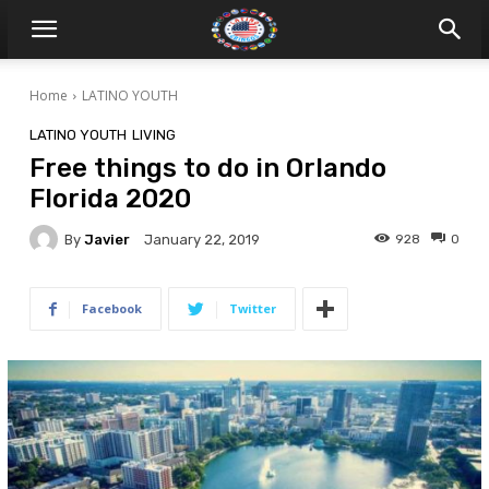
Home
LATINO YOUTH
LATINO YOUTH
LIVING
Free things to do in Orlando
Florida 2020
By
Javier
928
0
January 22, 2019
Facebook
Twitter