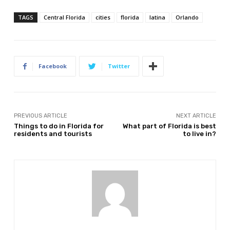
TAGS
Central Florida
cities
florida
latina
Orlando
Facebook
Twitter
PREVIOUS ARTICLE
NEXT ARTICLE
Things to do in Florida for
What part of Florida is best
residents and tourists
to live in?