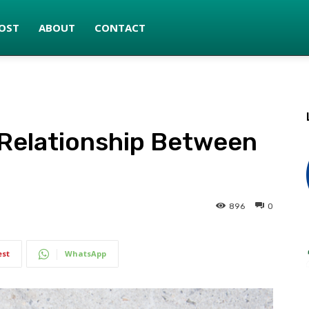
OST
ABOUT
CONTACT
 Relationship Between
896
0
est
WhatsApp