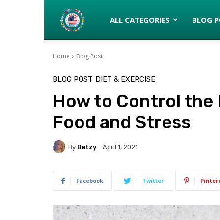
Latinos
ALL CATEGORIES
BLOG P
Home
Blog Post
turned
BLOG POST
DIET & EXERCISE
How to Control the
Gringos
Food and Stress
By
Betzy
April 1, 2021
Facebook
Twitter
Pinter