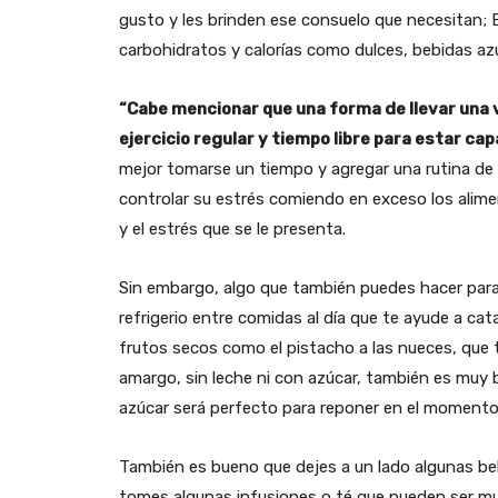
gusto y les brinden ese consuelo que necesitan; 
carbohidratos y calorías como dulces, bebidas azu
“Cabe mencionar que una forma de llevar una v
ejercicio regular y tiempo libre para estar c
mejor tomarse un tiempo y agregar una rutina de
controlar su estrés comiendo en exceso los alime
y el estrés que se le presenta.
Sin embargo, algo que también puedes hacer para 
refrigerio entre comidas al día que te ayude a c
frutos secos como el pistacho a las nueces, que
amargo, sin leche ni con azúcar, también es muy
azúcar será perfecto para reponer en el momento 
También es bueno que dejes a un lado algunas beb
tomes algunas infusiones o té que pueden ser muy 