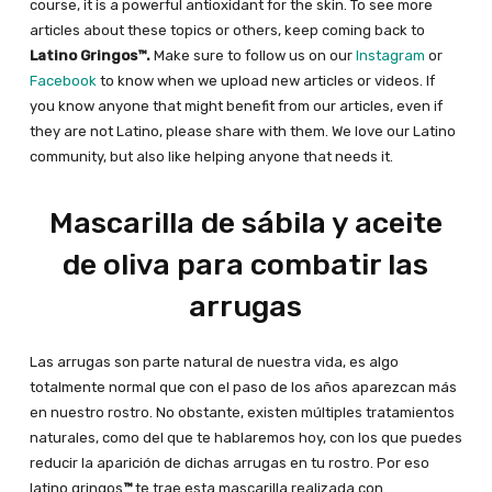
course, it is a powerful antioxidant for the skin. To see more
articles about these topics or others, keep coming back to
Latino Gringos™.
Make sure to follow us on our
Instagram
or
Facebook
to know when we upload new articles or videos.
If
you know anyone that might benefit from our articles, even if
they are not Latino, please share with them. We love our Latino
community, but also like helping anyone that needs it.
Mascarilla de sábila y aceite
de oliva para combatir las
arrugas
Las arrugas son parte natural de nuestra vida, es algo
totalmente normal que con el paso de los años aparezcan más
en nuestro rostro. No obstante, existen múltiples tratamientos
naturales, como del que te hablaremos hoy, con los que puedes
reducir la aparición de dichas arrugas en tu rostro. Por eso
latino gringos
™
te trae esta mascarilla realizada con