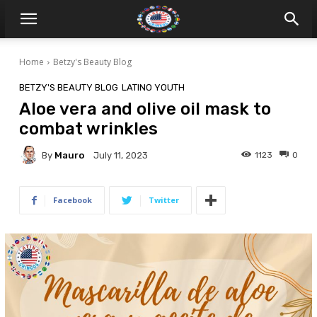
Home
Betzy's Beauty Blog
BETZY'S BEAUTY BLOG
LATINO YOUTH
Aloe vera and olive oil mask to
combat wrinkles
By
Mauro
1123
0
July 11, 2023
Facebook
Twitter