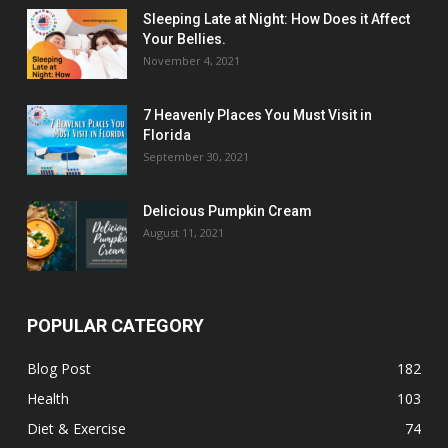
Sleeping Late at Night: How Does it Affect
Your Bellies.
November 4, 2021
7 Heavenly Places You Must Visit in
Florida
September 30, 2021
Delicious Pumpkin Cream
August 11, 2021
POPULAR CATEGORY
Blog Post
182
Health
103
Diet & Exercise
74