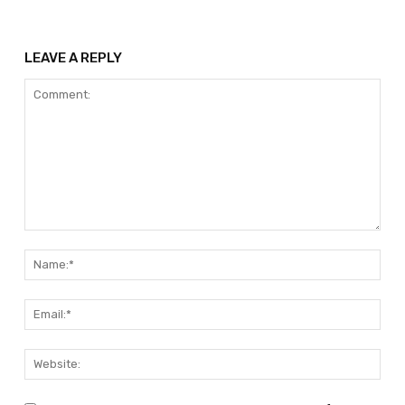
LEAVE A REPLY
Comment:
Nam
Emai
Web