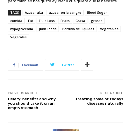
pero también nos gusta ayudar a cualquiera que la necesite.
TAGS
Azucar alta
azucar en la sangre
Blood Sugar
comida
Fat
Fluid Loss
Fruits
Grasa
grasas
hypoglycemia
Junk Foods
Perdida de Liquidos
Vegetables
Vegetales
Facebook
Twitter
PREVIOUS ARTICLE
NEXT ARTICLE
Celery: benefits and why
Treating some of todays
you should take it on an
diseases naturally
empty stomach