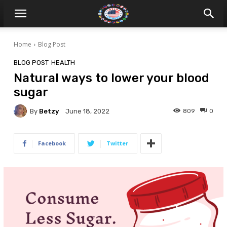
Home
Blog Post
BLOG POST
HEALTH
Natural ways to lower your blood
sugar
By
Betzy
809
0
June 18, 2022
Facebook
Twitter